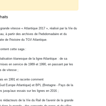
haits
grande vitesse « Atlantique 2017 », réalisé par la Vie du
u, à partir des archives de l'hebdomadaire et du
aite de l'histoire du TGV Atlantique.
content cette saga :
éalisation titanesque de la ligne Atlantique : de sa
mises en service de 1989 et 1990, en passant par les
s de vitesse ;
elais en 1991 et raconte comment
ud Europe Atlantique) et BPL (Bretagne - Pays de la
és jusqu'aux essais sur les lignes en 2016 ;
des rédacteurs de la Vie du Rail de l'avenir de la grande
et dans le monde : des concepts de gares et de villes