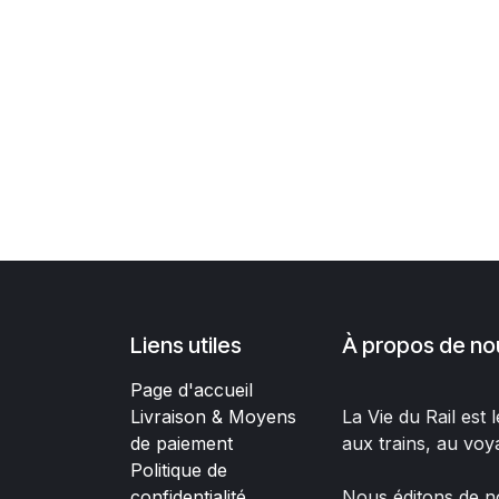
Liens utiles
À propos de no
Page d'accueil
Livraison & Moyens
La Vie du Rail est
de paiement
aux trains, au voy
Politique de
confidentialité
Nous éditons de no