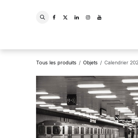
Se rendre au contenu
Accueil
Livres
Gui
Tous les produits
Objets
Calendrier 20