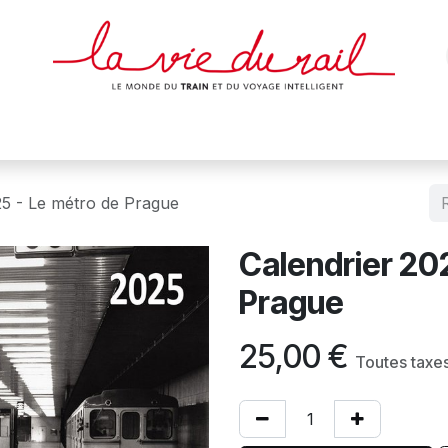
des & cartes
Affiches
Magazines
Dvds
Objets
Junio
25 - Le métro de Prague
Calendrier 20
Prague
25,00
€
Toutes taxe