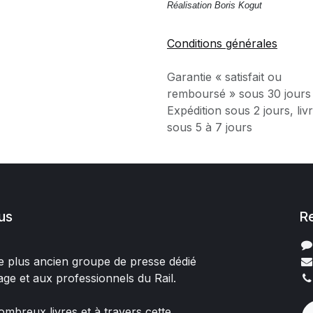
Réalisation Boris Kogut
Conditions générales
Garantie « satisfait ou
remboursé » sous 30 jours
Expédition sous 2 jours, liv
sous 5 à 7 jours
us
R
 le plus ancien groupe de presse dédié
age et aux professionnels du Rail.
mbreux livres et à travers cette