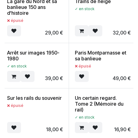
La gare du Nord et sa
Trains de neige
banlieue 150 ans
✓ en stock
d'histoire
❌ épuisé
29,00
€
32,00
€
Arrêt sur images 1950-
Paris Montparnasse et
1980
sa banlieue
✓ en stock
❌ épuisé
39,00
€
49,00
€
Sur les rails du souvenir
Un certain regard.
Tome 2 (Mémoire du
❌ épuisé
rail)
✓ en stock
18,00
€
16,90
€