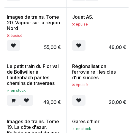
Images de trains. Tome
Jouet AS.
20. Vapeur sur la région
❌ épuisé
Nord
❌ épuisé
55,00
€
49,00
€
Le petit train du Florival
Régionalisation
de Bollwiller à
ferroviaire : les clés
Lautenbach par les
d'un succés
chemins de traverses
❌ épuisé
✓ en stock
49,00
€
20,00
€
Images de trains. Tome
Gares d'hier
19. La côte d'azur.
✓ en stock
Ballade en bord de mer.