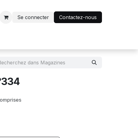
Se connecter
Contactez-nous
r
Avantage abonnés
N°334
comprises