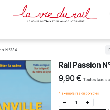
des & cartes
Affiches
Magazines
Dvds
Objets
Junio
ion N°334
Rail Passion 
9,90
€
Toutes taxes 
4 exemplaires disponibles