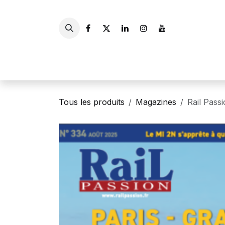
Se rendre au contenu
Accueil
Livres
Gui
Tous les produits
Magazines
Rail Pass