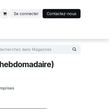
Se connecter
Contactez-nous
r
Avantage abonnés
 (hebdomadaire)
omprises