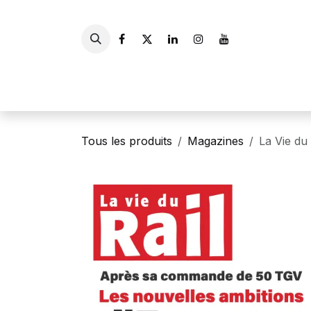
Se rendre au contenu
Accueil
Livres
Gui
Tous les produits
Magazines
La Vie du