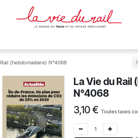
des & cartes
Affiches
Magazines
Dvds
Objets
Junio
 Rail (hebdomadaire) N°4068
La Vie du Rail
N°4068
3,10
€
Toutes taxes c