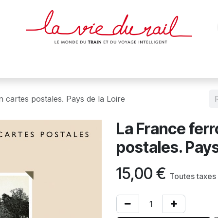
des & cartes
Affiches
Magazines
Dvds
Objets
Junio
n cartes postales. Pays de la Loire
La France ferr
postales. Pays
15,00
€
Toutes taxes