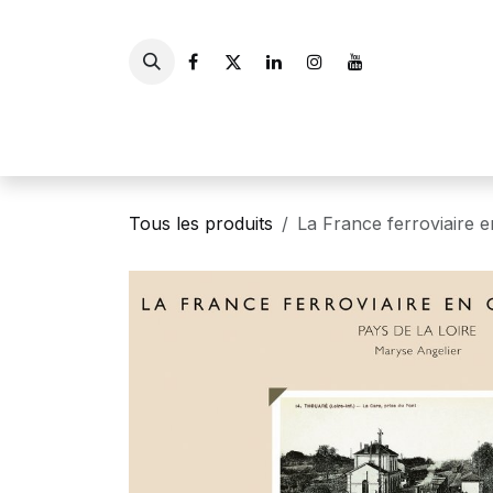
Se rendre au contenu
Accueil
Livres
Gui
Tous les produits
La France ferroviaire e