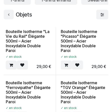
T-shirts
T-shirts enfants
Sweat-shirts
Objets
Bouteille Isotherme "La
Bouteille Isotherme
Vie du Rail" Élégante
"Picasso" Élégante
500ml – Acier
500ml – Acier
Inoxydable Double
Inoxydable Double
Paroi
Paroi
✓ en stock
✓ en stock
29,00
€
29,00
€
Bouteille Isotherme
Bouteille Isotherme
"Ferrovipathe" Élégante
"TGV Orange" Élégante
500ml – Acier
500ml – Acier
Inoxydable Double
Inoxydable Double
Paroi
Paroi
✓ en stock
✓ en stock