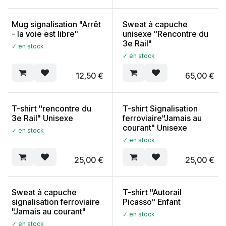
Mug signalisation "Arrêt
Sweat à capuche
- la voie est libre"
unisexe "Rencontre du
3e Rail"
✓ en stock
✓ en stock
12,50
€
65,00
€
T-shirt "rencontre du
T-shirt Signalisation
3e Rail" Unisexe
ferroviaire"Jamais au
courant" Unisexe
✓ en stock
✓ en stock
25,00
€
25,00
€
Sweat à capuche
T-shirt "Autorail
signalisation ferroviaire
Picasso" Enfant
"Jamais au courant"
✓ en stock
✓ en stock