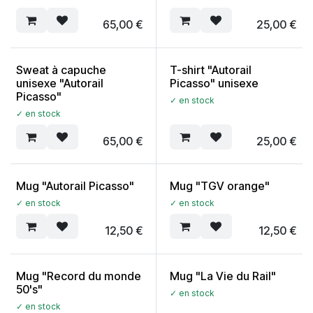
65,00
€
25,00
€
Sweat à capuche
T-shirt "Autorail
unisexe "Autorail
Picasso" unisexe
Picasso"
✓ en stock
✓ en stock
65,00
€
25,00
€
Mug "Autorail Picasso"
Mug "TGV orange"
✓ en stock
✓ en stock
12,50
€
12,50
€
Mug "Record du monde
Mug "La Vie du Rail"
50's"
✓ en stock
✓ en stock