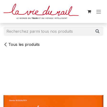
Se rendre au contenu
Tous les produits