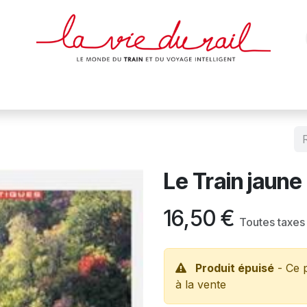
des & cartes
Affiches
Magazines
Dvds
Objets
Junio
Le Train jaune
16,50
€
Toutes taxes
Produit épuisé
- Ce p
à la vente