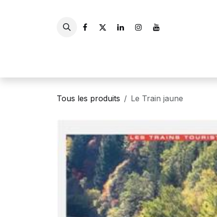
Se rendre au contenu
Accueil
Livres
Gui
Tous les produits
Le Train jaune