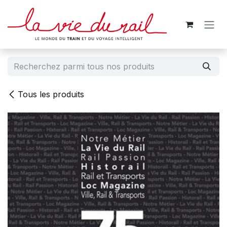
Se rendre au contenu
Tous les produits