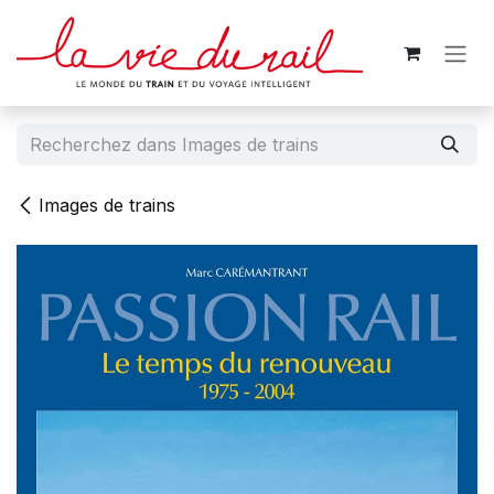
Se rendre au contenu
Images de trains