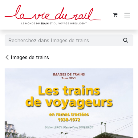
Se rendre au contenu
Images de trains