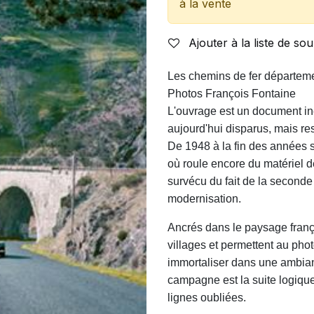
à la vente
Ajouter à la liste de sou
Les chemins de fer départeme
Photos François Fontaine
L'ouvrage est un document iné
aujourd'hui disparus, mais re
De 1948 à la fin des années s
où roule encore
du matériel d
survécu
du fait de la second
modernisation.
Ancrés dans le paysage fran
villages et permettent au
phot
immortaliser dans une ambi
campagne
est la suite logiq
lignes oubliées.