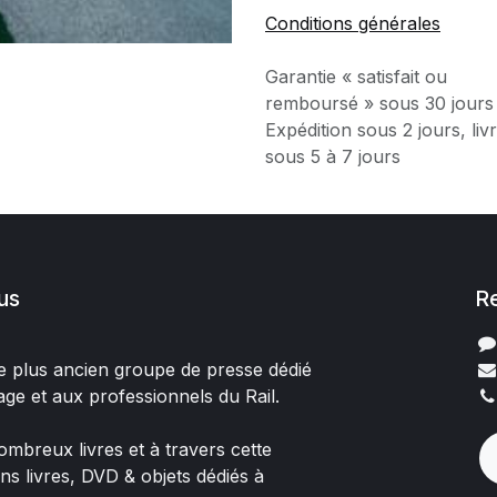
Conditions générales
Garantie « satisfait ou
remboursé » sous 30 jours
Expédition sous 2 jours, liv
sous 5 à 7 jours
us
R
 le plus ancien groupe de presse dédié
age et aux professionnels du Rail.
mbreux livres et à travers cette
ons livres, DVD & objets dédiés à