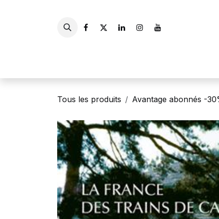
Se rendre au contenu
Accueil
Livres
Gui
Tous les produits
Avantage abonnés -3