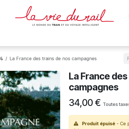
des & cartes
Affiches
Magazines
Dvds
Objets
Junio
0%
La France des trains de nos campagnes
La France des 
campagnes
34,00
€
Toutes taxe
Produit épuisé
- Ce p