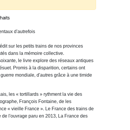
haits
ntaux d'autrefois
dit sur les petits trains de nos provinces
stés dans la mémoire collective.
oixante, le livre explore des réseaux
antiques
ésuet. Promis à la
disparition, certains ont
e guerre
mondiale, d'autres grâce à une
timide
çais,
les « tortillards » rythment la vie
des
ographe, François Fontaine,
de les
ance
« vieille France ».
Le France des trains de
ue de
l'ouvrage paru en 2013, La
France des