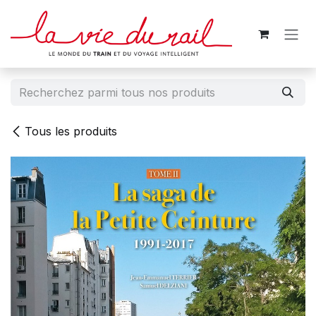
Se rendre au contenu
Tous les produits