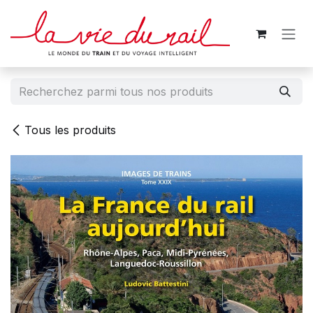
Se rendre au contenu
Tous les produits