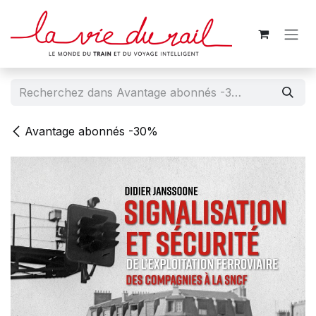
Se rendre au contenu
Avantage abonnés -30%