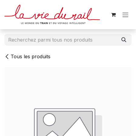
Se rendre au contenu
Tous les produits