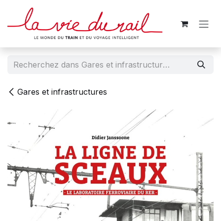
Se rendre au contenu
Gares et infrastructures