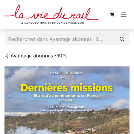
Se rendre au contenu
Avantage abonnés -30%