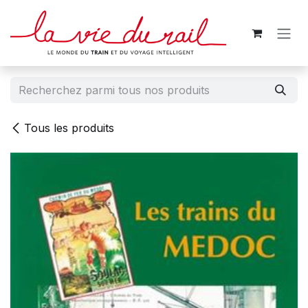
Se rendre au contenu
Tous les produits