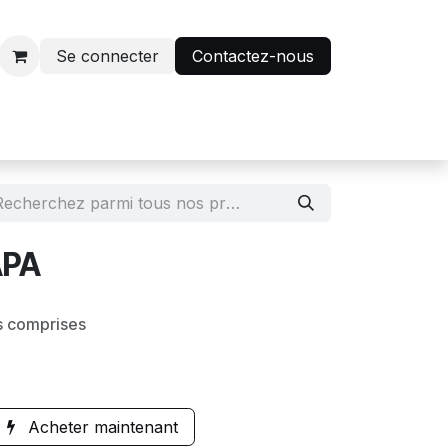
Se connecter
Contactez-nous
r
Avantage abonnés
APA
s comprises
Acheter maintenant