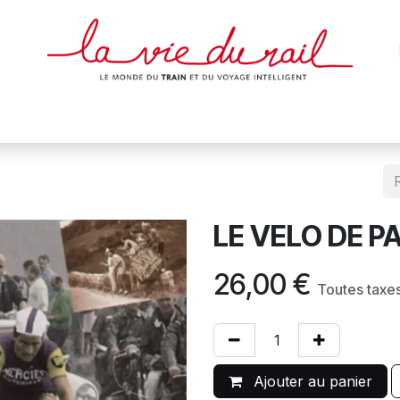
des & cartes
Affiches
Magazines
Dvds
Objets
Junio
LE VELO DE P
26,00
€
Toutes taxe
Ajouter au panier