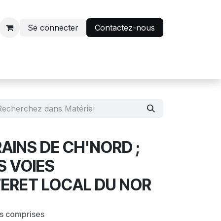
Se connecter
Contactez-nous
r
Avantage abonnés
RAINS DE CH'NORD ;
S VOIES
TERET LOCAL DU NOR
es comprises