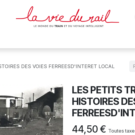
des & cartes
Affiches
Magazines
Dvds
Objets
Junio
ISTOIRES DES VOIES FERREESD'INTERET LOCAL
LES PETITS T
HISTOIRES DE
FERREESD'IN
44,50
€
Toutes tax