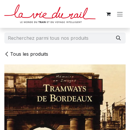
Se rendre au contenu
Tous les produits