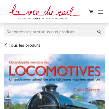
Se rendre au contenu
Tous les produits