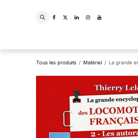
Se rendre au contenu
Accueil
Livres
Gui
Tous les produits
Matériel
La grande e