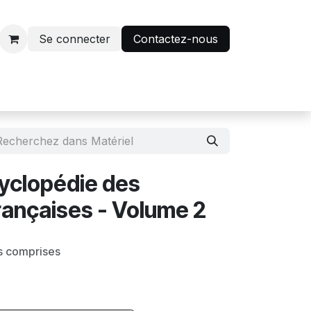
Se connecter
Contactez-nous
r
Avantage abonnés
yclopédie des
rançaises - Volume 2
s comprises