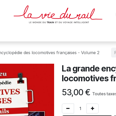
des & cartes
Affiches
Magazines
Dvds
Objets
Junio
ncyclopédie des locomotives françaises - Volume 2
La grande enc
locomotives f
53,00
€
Toutes taxe