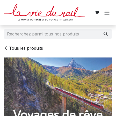
Se rendre au contenu
Tous les produits