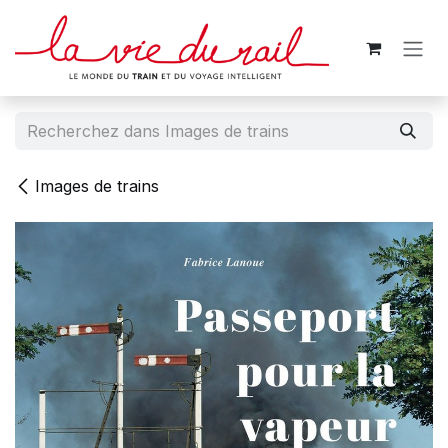
Se rendre au contenu
Images de trains