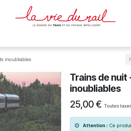
des & cartes
Affiches
Magazines
Dvds
Objets
Junio
ets inoubliables
Trains de nuit 
inoubliables
25,00
€
Toutes taxe
Attention :
Ce produit