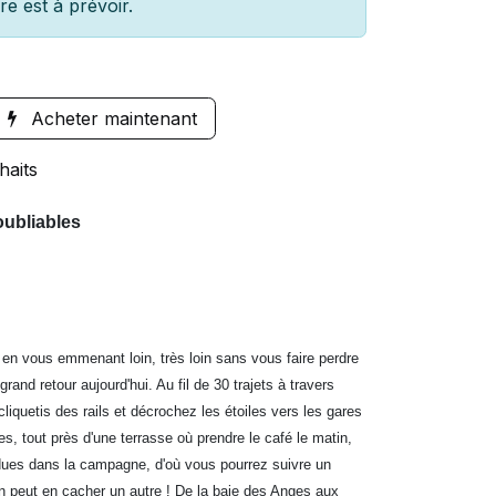
re est à prévoir.
Acheter maintenant
haits
noubliables
ut en vous emmenant loin, très loin sans vous faire perdre
rand retour aujourd'hui. Au fil de 30 trajets à travers
cliquetis des rails et décrochez les étoiles vers les gares
s, tout près d'une terrasse où prendre le café le matin,
rdues dans la campagne, d'où vous pourrez suivre un
in peut en cacher un autre ! De la baie des Anges aux