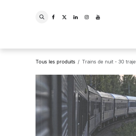
Se rendre au contenu
Accueil
Livres
Gui
Tous les produits
Trains de nuit - 30 traj