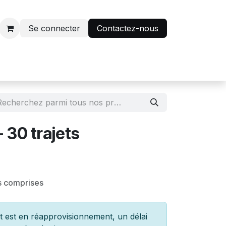
Se connecter
Contactez-nous
r
Avantage abonnés
- 30 trajets
s comprises
 est en réapprovisionnement, un délai