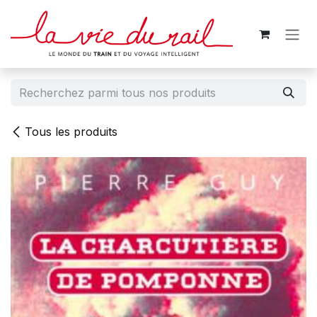
Se rendre au contenu
Tous les produits