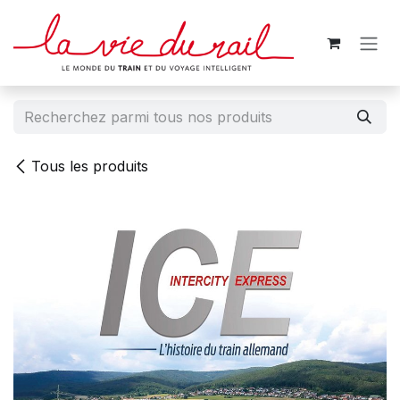
Se rendre au contenu
Tous les produits