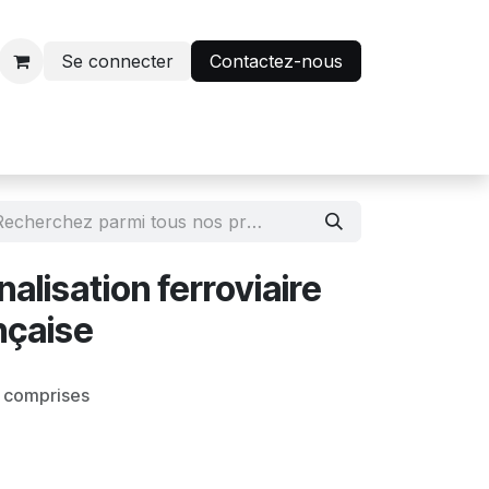
Se connecter
Contactez-nous
r
Avantage abonnés
nalisation ferroviaire
nçaise
s comprises