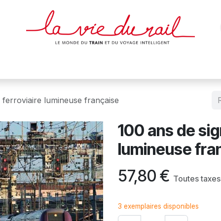
des & cartes
Affiches
Magazines
Dvds
Objets
Junio
n ferroviaire lumineuse française
100 ans de sig
lumineuse fra
57,80
€
Toutes taxe
3 exemplaires disponibles