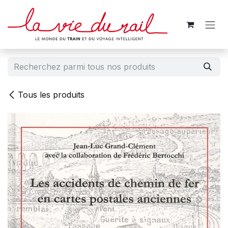
Se rendre au contenu
Tous les produits