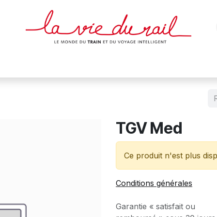
des & cartes
Affiches
Magazines
Dvds
Objets
Junio
TGV Med
Ce produit n'est plus disp
Conditions générales
Garantie « satisfait ou