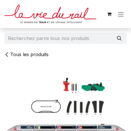
Se rendre au contenu
Tous les produits