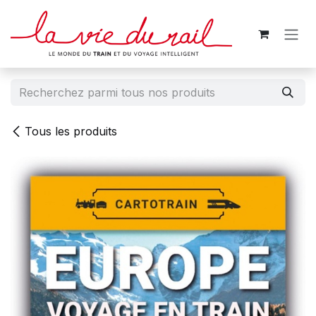
Se rendre au contenu
Tous les produits