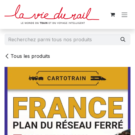
Se rendre au contenu
Tous les produits