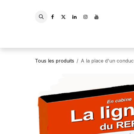
Se rendre au contenu
Accueil
Livres
Gui
Tous les produits
A la place d'un condu