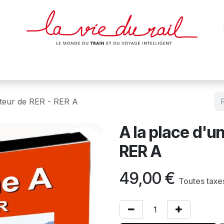
des & cartes
Affiches
Magazines
Dvds
Objets
Junio
cteur de RER - RER A
A la place d'u
RER A
49,00
€
Toutes taxe