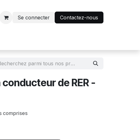
Se connecter
Contactez-nous
r
Avantage abonnés
n conducteur de RER -
s comprises