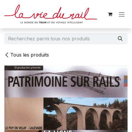
Se rendre au contenu
Tous les produits