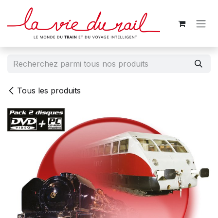
Se rendre au contenu
Tous les produits