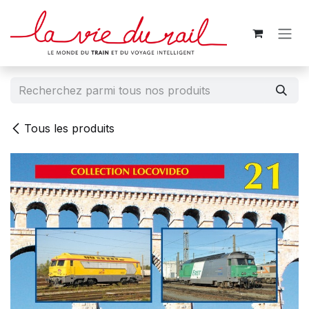
Se rendre au contenu
Tous les produits