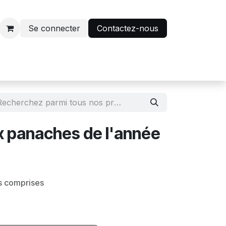
Se connecter
Contactez-nous
r
Avantage abonnés
x panaches de l'année
s comprises