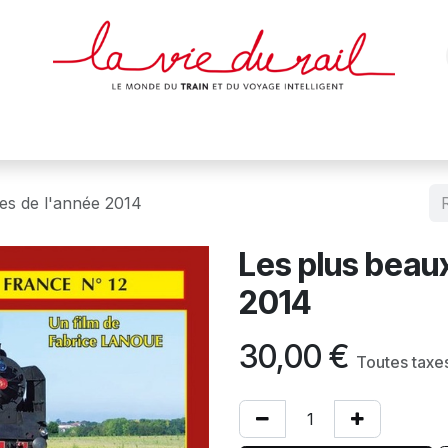
des & cartes
Affiches
Magazines
Dvds
Objets
Junio
es de l'année 2014
Les plus beau
2014
30,00
€
Toutes taxe