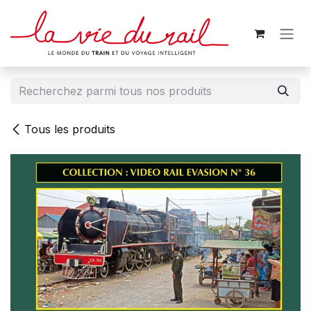
Se rendre au contenu
Tous les produits