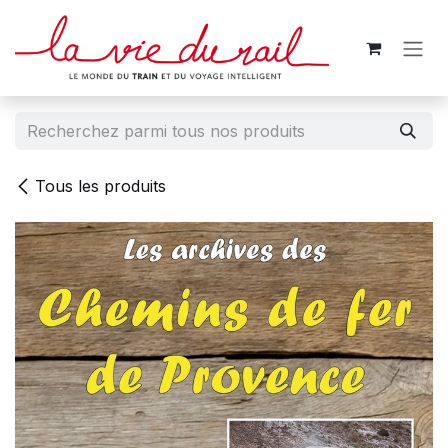
Se rendre au contenu
Tous les produits