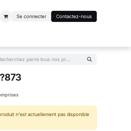
Se connecter
Contactez-nous
r
Avantage abonnés
N?873
omprises
roduit n'est actuellement pas disponible