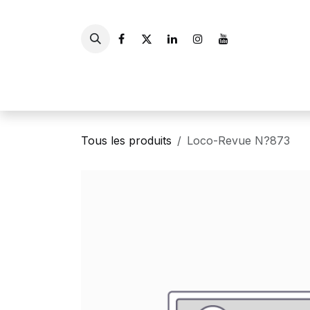
Se rendre au contenu
Accueil
Livres
Gui
Tous les produits
Loco-Revue N?873