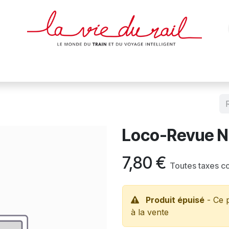
des & cartes
Affiches
Magazines
Dvds
Objets
Junio
Loco-Revue 
7,80
€
Toutes taxes c
Produit épuisé
- Ce p
à la vente