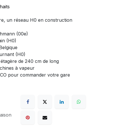
haits
ière, un réseau H0 en construction
chmann (00e)
in (H0)
 Belgique
ournant (H0)
e étagère de 240 cm de long
achines à vapeur
n TCO pour commander votre gare
raison