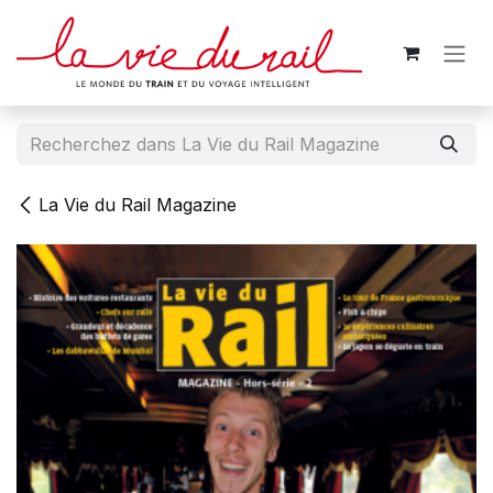
Se rendre au contenu
La Vie du Rail Magazine