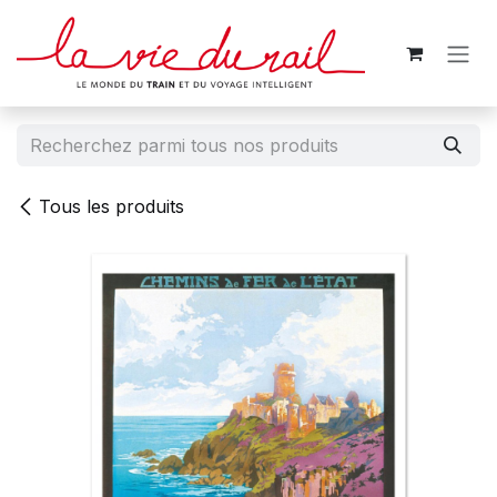
Se rendre au contenu
Tous les produits