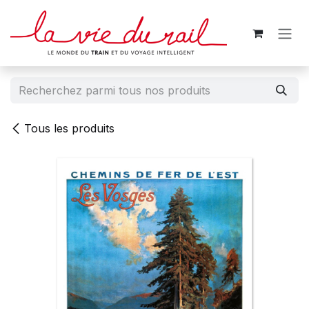
Se rendre au contenu
Tous les produits