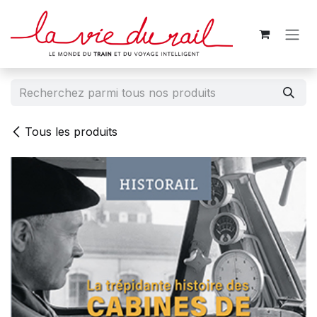
Se rendre au contenu
Tous les produits