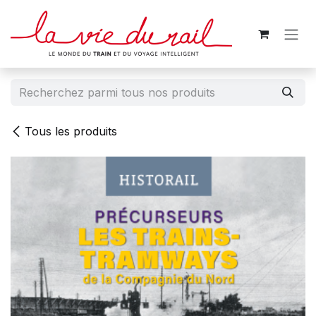
Se rendre au contenu
Tous les produits