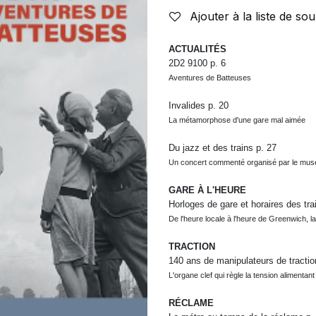
Ajouter à la liste de sou
ACTUALITÉS
2D2 9100
p. 6
Aventures de Batteuses
Invalides
p. 20
La métamorphose d'une gare mal aimée
Du jazz et des trains
p. 27
Un concert commenté organisé par le musé
GARE À L'HEURE
Horloges de gare et horaires des tr
De l'heure locale à l'heure de Greenwich,
l
TRACTION
140 ans de manipulateurs de tracti
L'organe clef qui règle la tension alimentan
RÉCLAME