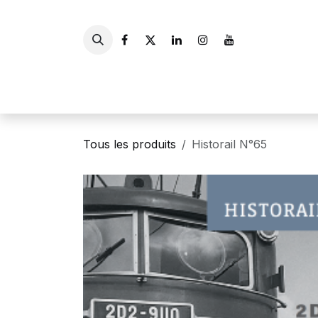
Se rendre au contenu
Accueil
Livres
Gui
Tous les produits
Historail N°65