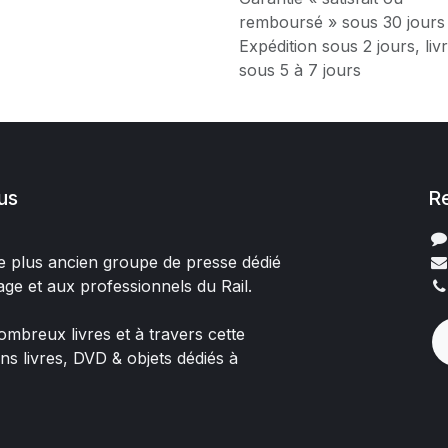
remboursé » sous 30 jours
Expédition sous 2 jours, liv
sous 5 à 7 jours
us
R
 le plus ancien groupe de presse dédié
age et aux professionnels du Rail.
mbreux livres et à travers cette
ons livres, DVD & objets dédiés à