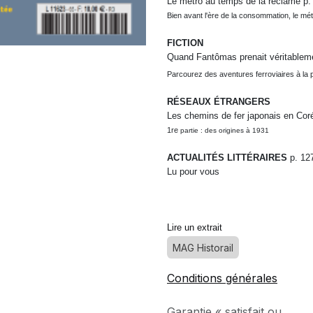
Le métro au temps de la réclame
p.
Bien avant l'ère de la consommation,
le mé
FICTION
Quand Fantômas prenait véritablemen
Parcourez des aventures ferroviaires à la 
RÉSEAUX ÉTRANGERS
Les chemins de fer japonais en Co
1
re
partie : des origines à 1931
ACTUALITÉS LITTÉRAIRES
p. 12
Lu pour vous
Lire un extrait
MAG Historail
Conditions générales
Garantie « satisfait ou