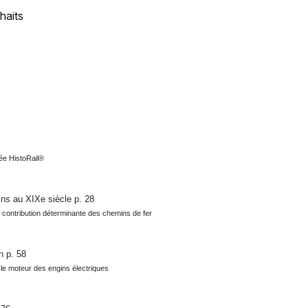
haits
e HistoRail
®
ains
au XIX
e
siècle
p. 28
a contribution déterminante des chemins de fer
on
p. 58
t le moteur
des engins électriques