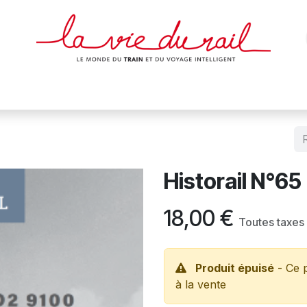
des & cartes
Affiches
Magazines
Dvds
Objets
Junio
Historail N°65
18,00
€
Toutes taxes
Produit épuisé
- Ce p
à la vente